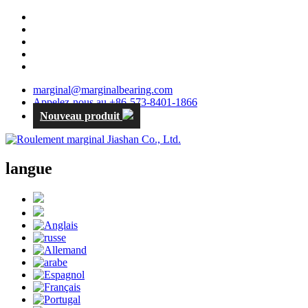
marginal@marginalbearing.com
Appelez-nous au +86-573-8401-1866
Nouveau produit
langue