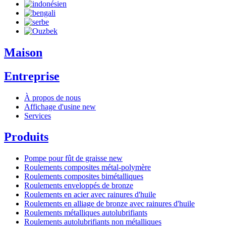
Maison
Entreprise
À propos de nous
Affichage d'usine
new
Services
Produits
Pompe pour fût de graisse
new
Roulements composites métal-polymère
Roulements composites bimétalliques
Roulements enveloppés de bronze
Roulements en acier avec rainures d'huile
Roulements en alliage de bronze avec rainures d'huile
Roulements métalliques autolubrifiants
Roulements autolubrifiants non métalliques