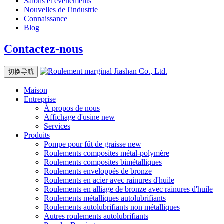
Salons et événements
Nouvelles de l'industrie
Connaissance
Blog
Contactez-nous
切换导航
Maison
Entreprise
À propos de nous
Affichage d'usine
new
Services
Produits
Pompe pour fût de graisse
new
Roulements composites métal-polymère
Roulements composites bimétalliques
Roulements enveloppés de bronze
Roulements en acier avec rainures d'huile
Roulements en alliage de bronze avec rainures d'huile
Roulements métalliques autolubrifiants
Roulements autolubrifiants non métalliques
Autres roulements autolubrifiants