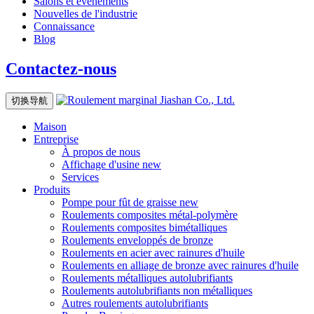
Salons et événements
Nouvelles de l'industrie
Connaissance
Blog
Contactez-nous
切换导航
Maison
Entreprise
À propos de nous
Affichage d'usine
new
Services
Produits
Pompe pour fût de graisse
new
Roulements composites métal-polymère
Roulements composites bimétalliques
Roulements enveloppés de bronze
Roulements en acier avec rainures d'huile
Roulements en alliage de bronze avec rainures d'huile
Roulements métalliques autolubrifiants
Roulements autolubrifiants non métalliques
Autres roulements autolubrifiants